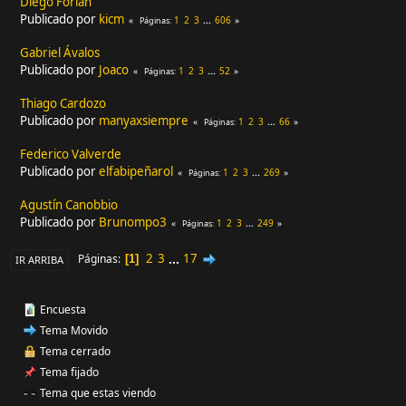
Diego Forlán
Publicado por
kicm
1
2
3
...
606
Páginas
Gabriel Ávalos
Publicado por
Joaco
1
2
3
...
52
Páginas
Thiago Cardozo
Publicado por
manyaxsiempre
1
2
3
...
66
Páginas
Federico Valverde
Publicado por
elfabipeñarol
1
2
3
...
269
Páginas
Agustín Canobbio
Publicado por
Brunompo3
1
2
3
...
249
Páginas
2
3
...
17
Páginas
1
IR ARRIBA
Encuesta
Tema Movido
Tema cerrado
Tema fijado
Tema que estas viendo