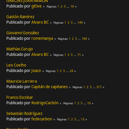
GRACIAS JUAN RAMÓN
Publicado por
glOve
1
2
3
...
10
Páginas
Gastón Ramírez
Publicado por
Alvaro BC
1
2
3
...
149
Páginas
Giovanni González
Publicado por
romemanya
1
2
3
...
184
Páginas
Mathías Corujo
Publicado por
Alvaro BC
1
2
3
...
71
Páginas
Leo Coelho
Publicado por
Joaco
1
2
3
...
24
Páginas
Mauricio Larriera
Publicado por
Capitán de capitanes
1
2
3
...
317
Páginas
Franco Escobar
Publicado por
RodrigoCarbón
1
2
3
...
10
Páginas
Sebastián Rodríguez
Publicado por
fedecarbon
1
2
3
...
13
Páginas