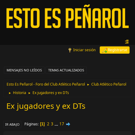
Iniciar sesión
Regístrarse
MENSAJES NO LEÍDOS
TEMAS ACTUALIZADOS
Esto Es Peñarol - Foro del Club Atlético Peñarol
Club Atlético Peñarol
►
Historia
Ex jugadores y ex DTs
►
►
Ex jugadores y ex DTs
2
3
...
17
Páginas
1
IR ABAJO