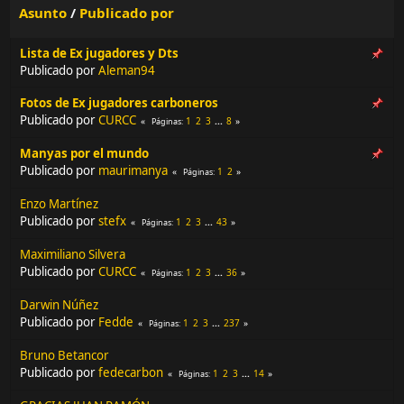
Asunto
/
Publicado por
Lista de Ex jugadores y Dts
Publicado por
Aleman94
Fotos de Ex jugadores carboneros
Publicado por
CURCC
1
2
3
...
8
Páginas
Manyas por el mundo
Publicado por
maurimanya
1
2
Páginas
Enzo Martínez
Publicado por
stefx
1
2
3
...
43
Páginas
Maximiliano Silvera
Publicado por
CURCC
1
2
3
...
36
Páginas
Darwin Núñez
Publicado por
Fedde
1
2
3
...
237
Páginas
Bruno Betancor
Publicado por
fedecarbon
1
2
3
...
14
Páginas