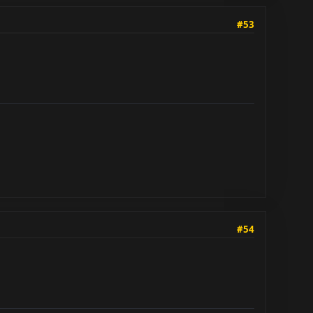
#53
#54