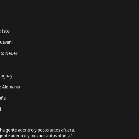
: Isco
 Cavani
ro: Neuer
ruguay
: Alemania
aña
l
ha gente adentro y pocos autos afuera.
 gente adentro y muchos autos afuera"