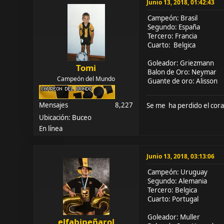
Junio 13, 2018, 01:42:43
Campeón: Brasil
Segundo: España
Tercero: Francia
Cuarto: Belgica
Goleador: Griezmann
Tomi
Balon de Oro: Neymar
Campeón del Mundo
Guante de oro: Alisson
Mensajes
8,227
Se me ha perdido el cora
Ubicación: Buceo
En línea
Junio 13, 2018, 03:13:06
Campeón: Uruguay
Segundo: Alemania
Tercero: Belgica
Cuarto: Portugal
Goleador: Muller
elfabipeñarol