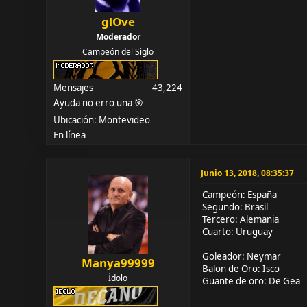
glOve
Moderador
Campeón del Siglo
Mensajes
43,224
Ayuda no erro una 🎯
Ubicación: Montevideo
En línea
Junio 13, 2018, 08:35:37
Campeón: España
Segundo: Brasil
Tercero: Alemania
Cuarto: Uruguay
Goleador: Neymar
Manya99999
Balon de Oro: Isco
Ídolo
Guante de oro: De Gea