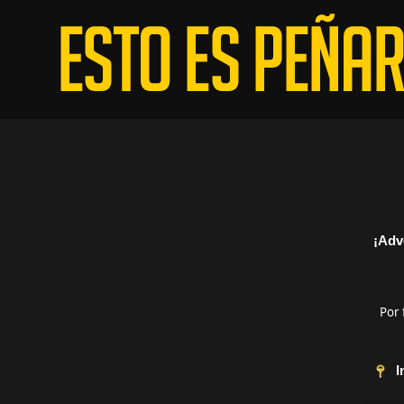
¡Adv
Por 
I